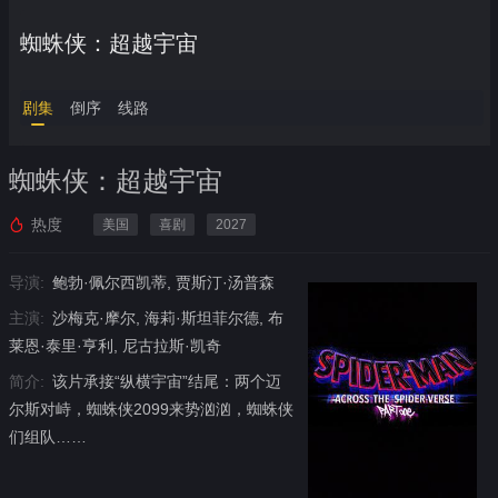
蜘蛛侠：超越宇宙
剧集
倒序
线路
蜘蛛侠：超越宇宙
热度
美国
喜剧
2027
导演:
鲍勃·佩尔西凯蒂, 贾斯汀·汤普森
主演:
沙梅克·摩尔, 海莉·斯坦菲尔德, 布
莱恩·泰里·亨利, 尼古拉斯·凯奇
简介:
该片承接“纵横宇宙”结尾：两个迈
尔斯对峙，蜘蛛侠2099来势汹汹，蜘蛛侠
们组队……