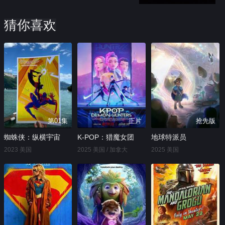
猜你喜欢
第01集
正片
抢先版
蜘蛛侠：纵横宇宙
K-POP：猎魔女团
地球特派员
2023 美国
2025 美国 / 加拿大
2025 美国