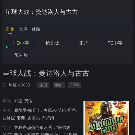
星球大战：曼达洛人与古古
剧集
倒序
线路
HD中字
抢先版
正片
TC中字
预告片
星球大战：曼达洛人与古古
热度
43633
美国
动作
2026
导演:
乔恩·费儒
主演:
佩德罗·帕斯卡, 杰瑞米·艾伦·怀特,
西格妮·韦弗, 史蒂夫·布卢姆
简介:
在秩序动荡的银河系，“最强奶
爸”丁·贾伦（佩德罗·帕斯卡 饰）与“银河