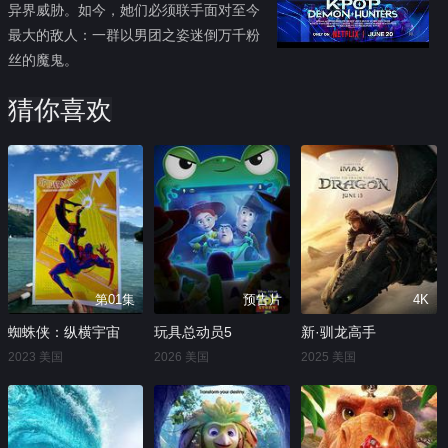
异界威胁。如今，她们必须联手面对至今
最大的敌人：一群以男团之姿迷倒万千粉
丝的魔鬼。
猜你喜欢
第01集
预告片
4K
蜘蛛侠：纵横宇宙
玩具总动员5
新·驯龙高手
2023 美国
2026 美国
2025 美国