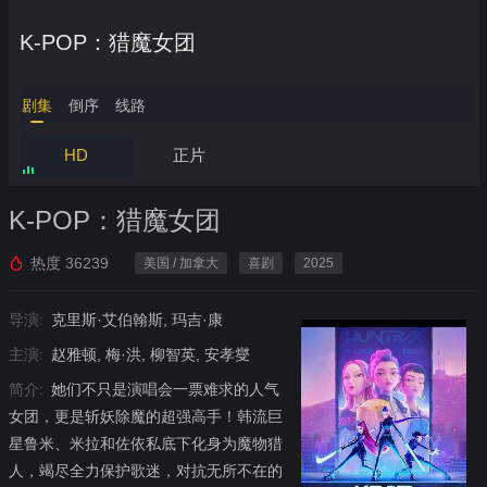
K-POP：猎魔女团
剧集
倒序
线路
HD
正片
K-POP：猎魔女团
热度
36239
美国 / 加拿大
喜剧
2025
导演:
克里斯·艾伯翰斯, 玛吉·康
主演:
赵雅顿, 梅·洪, 柳智英, 安孝燮
简介:
她们不只是演唱会一票难求的人气
女团，更是斩妖除魔的超强高手！韩流巨
星鲁米、米拉和佐依私底下化身为魔物猎
人，竭尽全力保护歌迷，对抗无所不在的