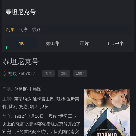
泰坦尼克号
剧集
倒序
线路
4K
第01集
正片
HD中字
泰坦尼克号
热度
2507037
美国
剧情
1997
导演:
詹姆斯·卡梅隆
主演:
莱昂纳多·迪卡普里奥, 凯特·温斯莱
特, 比利·赞恩, 凯西·贝茨
简介:
1912年4月10日，号称 “世界工业
史上的奇迹”的豪华客轮泰坦尼克号开始了
它完工后的首次商业航行，从英国的南安