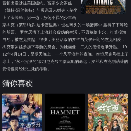
普顿出发驶往美国纽约。富家少女罗丝
（凯特·温丝莱特）与母亲及未婚夫卡尔坐
上了头等舱；另一边，放荡不羁的少年画
家杰克（莱昂纳多·迪卡普里奥）也在码头的一场赌博中 赢得了下等舱
的船票。 罗丝厌倦了上流社会虚伪的生活，不愿嫁给卡尔，打算投海
自尽，被杰克救起。很快，美丽活泼的罗丝与英俊开朗的杰克相爱，
杰克带罗丝参加下等舱的舞会、为她画像，二人的感情逐渐升温。 19
12年4月14日，星期天晚上，一个风平浪静的夜晚。泰坦尼克号撞上了
冰山，“永不沉没的”泰坦尼克号面临沉船的命运，罗丝和杰克刚萌芽的
爱情也将经历生死的考验。
猜你喜欢