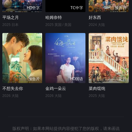
HD中字
TC中字
预告片
平场之月
哈姆奈特
好东西
2025 日本
2025 英国 / 美国
2024 大陆
预告片
HD国语
正片
不想失去你
金鸡一朵云
菜肉馄饨
2026 大陆
2026 大陆
2025 大陆
版权声明：如果本网站提供内容侵犯了您的版权，请来函说