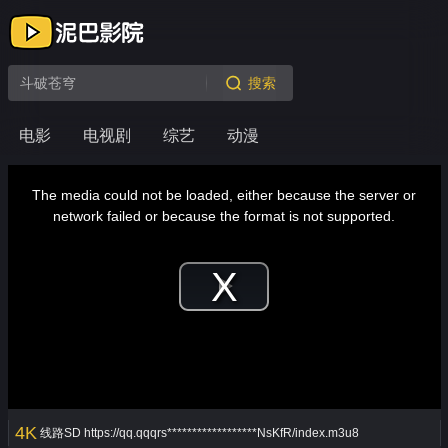
搜索
电影
电视剧
综艺
动漫
This
is
a
The media could not be loaded, either because the server or
modal
window.
network failed or because the format is not supported.
Play
Video
4K
线路SD
https://qq.qqqrs******************NsKfR/index.m3u8