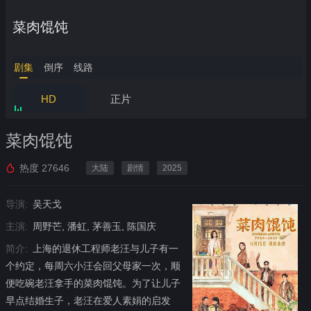
菜肉馄饨
剧集
倒序
线路
HD
正片
菜肉馄饨
热度
27646
大陆
剧情
2025
导演:
吴天戈
主演:
周野芒, 潘虹, 茅善玉, 陈国庆
简介:
上海的退休工程师老汪与儿子有一
个约定，每周六小汪会回父母家一次，顺
便吃碗老汪拿手的菜肉馄饨。为了让儿子
早点结婚生子，老汪在爱人素娟的启发