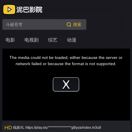
搜索
电影
电视剧
综艺
动漫
This
is
a
The media could not be loaded, either because the server or
modal
window.
network failed or because the format is not supported.
Play
Video
HD
线路XL
https://play.xlu****************gByya/index.m3u8