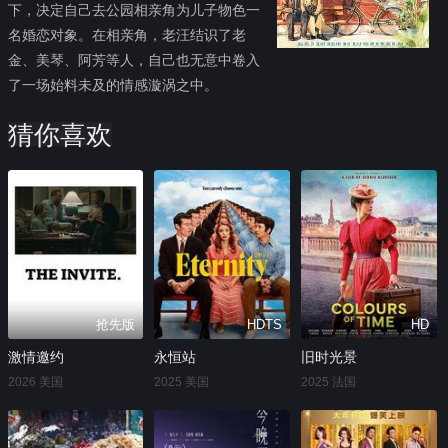
下，决定自己去公园相亲角为儿子物色一
名婚恋对象。在相亲角，老汪结识了老
金、美琴、阿芳等人，自己也无意中卷入
了一场始料未及的情感漩涡之中。
猜你喜欢
抢先版
HDTS
HD
激情邀约
永恒站
旧时光景
2026 美国
2025 美国
2025 法国