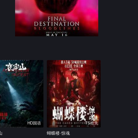
HD国语
TS抢先
山
蝴蝶楼·惊魂