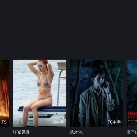
TS
HD中字
TC中字
狂鲨风暴
杀木池
哀牢