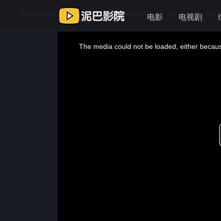
电影
电视剧
This
is
a
The media could not be loaded, either because
modal
window.