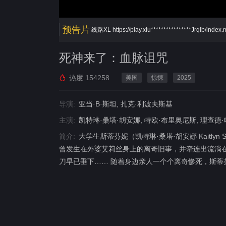
预告片
线路XL
https://play.xlu****************Jrqlb/index
死神来了：血脉诅咒
热度
154258
美国
惊悚
2025
导演:
亚当·B·斯坦, 扎克·利波夫斯基
主演:
凯特琳·桑塔·胡安娜, 特欧·布里奥尼斯, 理查德·
简介:
大学生斯蒂芬妮（凯特琳·桑塔·胡安娜 Kaitly
曾发生在外婆艾莉丝身上的离奇旧事，并牵连出流淌
刀早已垂下…… 随着身边亲人一个个离奇惨死，斯蒂