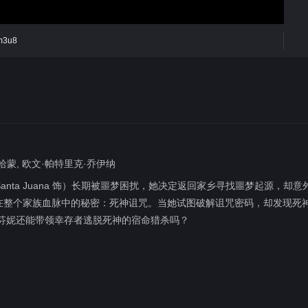
.m3u8
哈蒙, 欧文·帕特里克·乔伊纳
n Santa Juana 饰）长期被噩梦困扰，她决定返回家乡寻找噩梦起源，却意
在整个家族血脉中的秘密：死神诅咒。当她试图破解诅咒密码，却发现死
芬妮还能带领幸存者逃脱死神的宿命猎杀吗？