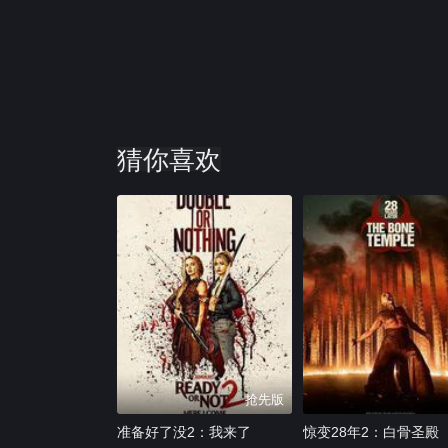
猜你喜欢
抢先版
准备好了没2：我来了
惊变28年2：白骨圣殿