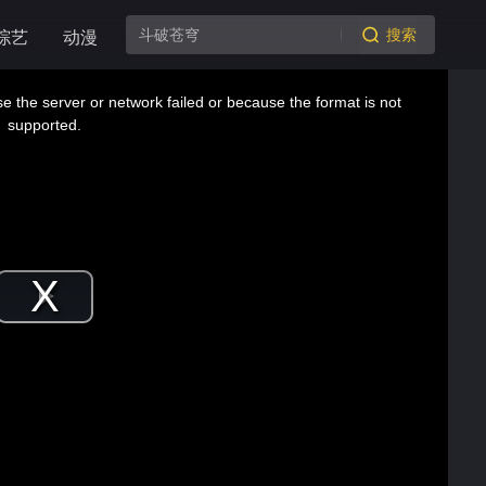
搜索
综艺
动漫
 the server or network failed or because the format is not
supported.
Play
Video