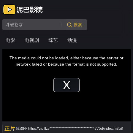
搜索
电影
电视剧
综艺
动漫
This
is
a
The media could not be loaded, either because the server or
modal
window.
network failed or because the format is not supported.
Play
Video
正片
线路FF
https://vip.ffzy*****************************4775d/index.m3u8