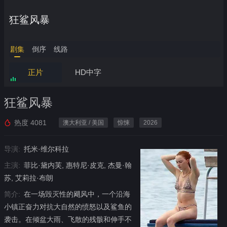
狂鲨风暴
剧集
倒序
线路
正片
HD中字
狂鲨风暴
热度
4081
澳大利亚 / 美国
惊悚
2026
导演:
托米·维尔科拉
主演:
菲比·黛内芙, 惠特尼·皮克, 杰曼·翰
苏, 艾莉拉·布朗
简介:
在一场毁灭性的飓风中，一个沿海
小镇正奋力对抗大自然的愤怒以及鲨鱼的
袭击。在倾盆大雨、飞散的残骸和伸手不