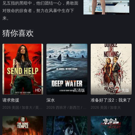
见五指的黑暗中，他们团结一心，勇敢面
对致命的掠食者，努力在风暴中生存下
来。
猜你喜欢
HD
高清版
抢先版
请求救援
深水
准备好了没2：我来了
2026 美国 / 加拿大 / 英国 / 澳大利亚 / 泰国
2026 西班牙 / 新西兰 / 美国 / 大陆
2026 美国 / 加拿大