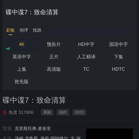
碟中谍7：致命清算
剧集
倒序
线路
4K
预告片
HD中字
国语中字
英语中字
正片
人工精译
下集
上集
高清版
TC
HDTC
抢先版
碟中谍7：致命清算
热度
317806
美国
动作
2023
导演:
克里斯托弗·麦奎里
主演:
汤姆·克鲁斯, 海莉·阿特维尔, 文·瑞