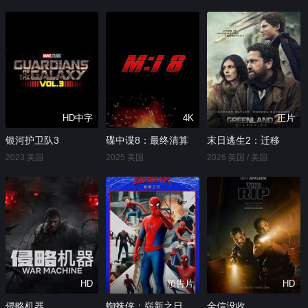
HD中字
4K
正片
银河护卫队3
碟中谍8：最终清算
末日逃生2：迁移
2023 美国
2025 美国
2026 英国 / 美国
HD
预告片
HD
侵略机器
蜘蛛侠：崭新之日
全信没收