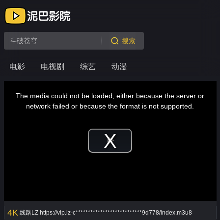
搜索
电影
电视剧
综艺
动漫
This
is
a
The media could not be loaded, either because the server or
modal
window.
network failed or because the format is not supported.
Play
Video
4K
线路LZ
https://vip.lz-c***************************9d778/index.m3u8