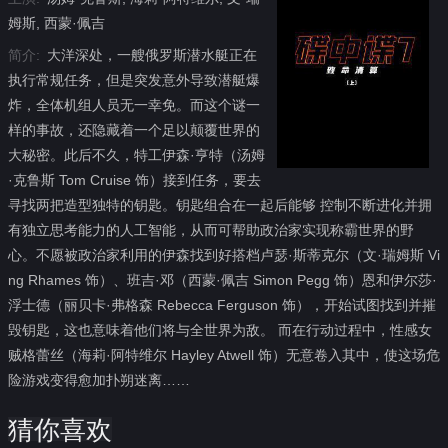
姆斯, 西蒙·佩吉
简介:
大洋深处，一艘俄罗斯潜水艇正在
执行常规任务，但是突发意外导致潜艇爆
炸，全体机组人员无一幸免。而这个谜一
样的事故，还隐藏着一个足以颠覆世界的
大秘密。此后不久，特工伊森·亨特（汤姆
·克鲁斯 Tom Cruise 饰）接到任务，要去
寻找两把造型独特的钥匙。钥匙组合在一起后能够 控制不断进化并拥
有独立思考能力的人工智能，从而可帮助政治家实现称霸世界的野
心。不愿被政治家利用的伊森找到好搭档卢瑟·斯蒂克尔（文·瑞姆斯 Vi
ng Rhames 饰）、班吉·邓（西蒙·佩吉 Simon Pegg 饰）恩和伊尔莎·
浮士德（丽贝卡·弗格森 Rebecca Ferguson 饰），开始试图找到并摧
毁钥匙，这也意味着他们将与全世界为敌。 而在行动过程中，性感女
贼格蕾丝（海莉·阿特维尔 Hayley Atwell 饰）无意卷入其中，使这场危
险游戏变得愈加扑朔迷离……
猜你喜欢