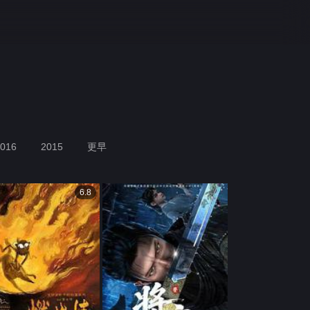
016
2015
更早
6.8