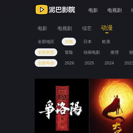
电影
电视剧
动漫
电影
电视剧
综艺
全部地区
大陆
日本
欧美
全部类型
冒险
动画电影
推理
全部年份
2026
2025
2024
202