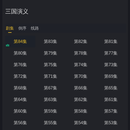
三国演义
剧集
倒序
线路
第84集
第83集
第82集
第81集
第80集
第79集
第78集
第77集
第76集
第75集
第74集
第73集
第72集
第71集
第70集
第69集
第68集
第67集
第66集
第65集
第64集
第63集
第62集
第61集
第60集
第59集
第58集
第57集
第56集
第55集
第54集
第53集