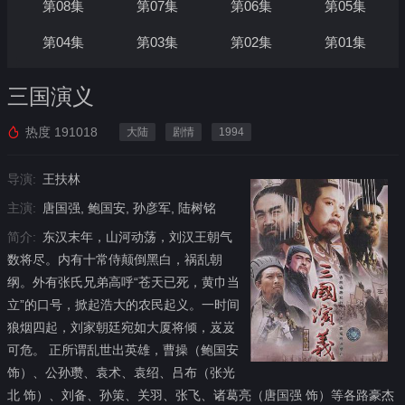
第08集
第07集
第06集
第05集
第04集
第03集
第02集
第01集
三国演义
热度
191018
大陆
剧情
1994
导演:
王扶林
主演:
唐国强, 鲍国安, 孙彦军, 陆树铭
简介:
东汉末年，山河动荡，刘汉王朝气
数将尽。内有十常侍颠倒黑白，祸乱朝
纲。外有张氏兄弟高呼“苍天已死，黄巾当
立”的口号，掀起浩大的农民起义。一时间
狼烟四起，刘家朝廷宛如大厦将倾，岌岌
可危。 正所谓乱世出英雄，曹操（鲍国安
饰）、公孙瓒、袁术、袁绍、吕布（张光
北 饰）、刘备、孙策、关羽、张飞、诸葛亮（唐国强 饰）等各路豪杰