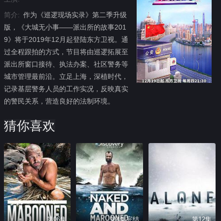
简介:
作为《巡逻现场实录》第二季升级
版，《大城无小事——派出所的故事201
9》将于2019年12月起登陆东方卫视。通
过全程跟拍的方式，节目将由巡逻拓展至
派出所窗口接待、执法办案、社区警务等
城市管理最前沿。立足上海，深植时代，
记录基层警务人员的工作实况，反映真实
的警民关系，营造良好的法制环境。
猜你喜欢
第06集
第4集完结
第12集