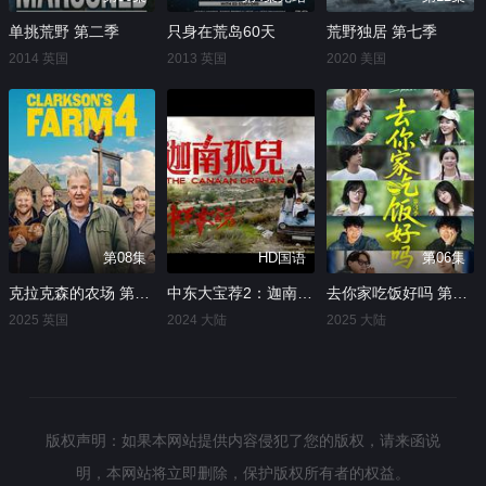
单挑荒野 第二季
只身在荒岛60天
荒野独居 第七季
2014 英国
2013 英国
2020 美国
第08集
HD国语
第06集
克拉克森的农场 第四季
中东大宝荐2：迦南孤儿
去你家吃饭好吗 第三季
2025 英国
2024 大陆
2025 大陆
版权声明：如果本网站提供内容侵犯了您的版权，请来函说
明，本网站将立即删除，保护版权所有者的权益。