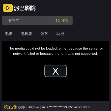
搜索
电影
电视剧
综艺
动漫
This
is
a
The media could not be loaded, either because the server or
modal
window.
network failed or because the format is not supported.
Play
Video
第15集
线路GS
https://v.gsuus.************MG05d/index.m3u8