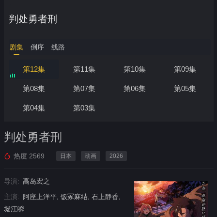
判处勇者刑
剧集
倒序
线路
第12集
第11集
第10集
第09集
第08集
第07集
第06集
第05集
第04集
第03集
判处勇者刑
热度
2569
日本
动画
2026
导演:
高岛宏之
主演:
阿座上洋平, 饭冢麻结, 石上静香,
堀江瞬