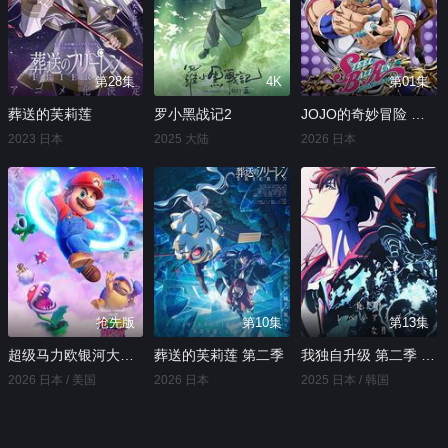
第28集
4K
第01集
葬送的芙莉莲
罗小黑战记2
JOJO的奇妙冒险 飙马野郎
2023 日本
2025 大陆
2026 日本
抢先版
第10集
第13集
超级马力欧银河大电影
葬送的芙莉莲 第二季
我独自升级 第二季 -起于暗影-
2026 日本 / 美国
2026 日本
2025 日本 / 韩国