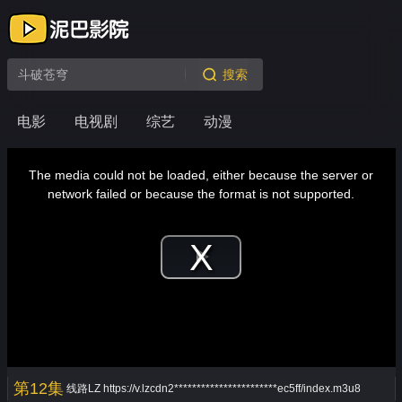
搜索
电影
电视剧
综艺
动漫
This
is
a
The media could not be loaded, either because the server or
modal
window.
network failed or because the format is not supported.
Play
Video
第12集
线路LZ
https://v.lzcdn2***********************ec5ff/index.m3u8