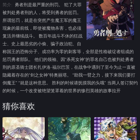
简介:
勇者刑是最严重的刑罚。 犯了大罪
被判处勇者刑的人，将受到勇者的惩罚。
所谓惩罚，就是在突然产生魔王军的魔王
现象的最前线，即使被魔物杀害，也必须
复活并继续战斗。 数百年战斗不休的狂战
士、史上最恶劣的小偷、骗子政治犯、自
称国王的恐怖分子、成功率为零的刺客等，全部是性格破绽者组成的
惩罚勇者部队。 他们的领袖、因“杀死女神”的罪名自己也被判处勇者
刑的原圣骑士团长扎伊洛·福尔巴茨，在战争中遇到了至今为止一直被
隐藏着存在的“剑之女神”特奥丽塔。 “助我一臂之力，接下来我们要打
倒魔王” “就是这种意思。 胜利的时候请抚摸我的头哦” 当两人签订契约
的时候，一个改变被绝望笼罩着的世界的惨烈英雄的故事拉开
猜你喜欢