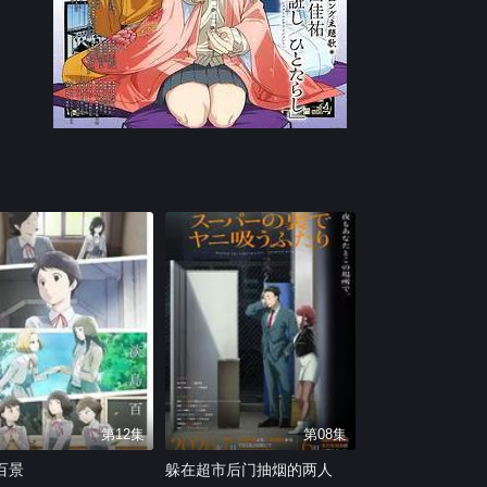
第12集
第08集
百景
躲在超市后门抽烟的两人