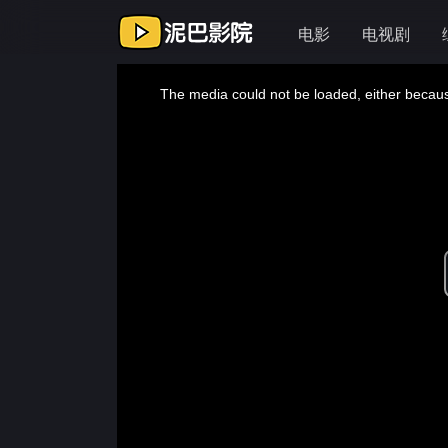
电影
电视剧
This
is
a
The media could not be loaded, either because
modal
window.