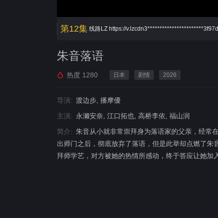
第12集
线路LZ
https://v.lzcdn3***********************3f9
朱音落语
热度
1280
日本
剧情
2026
导演:
渡边步, 播摩優
主演:
永濑安奈, 江口拓也, 高桥李依, 福山润
简介:
朱音从小就非常崇拜身为落语家的父亲，经常
出师门之后，彻底放弃了落语，但是此举却点燃了朱
拜师学艺，对方被她的热情所感动，终于答应让她加