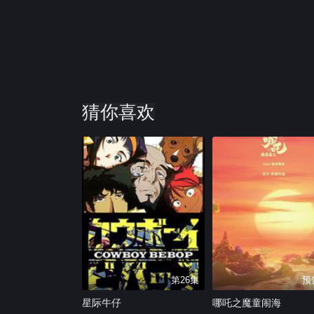
猜你喜欢
第26集
预
星际牛仔
哪吒之魔童闹海