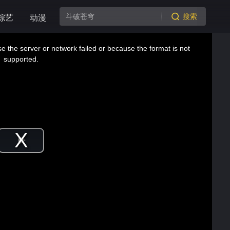
搜索
综艺
动漫
 the server or network failed or because the format is not
supported.
Play
Video