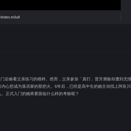
7d/index.m3u8
在门后偷看父亲练习的模样。然而，父亲参加「真打」晋升测验却遭到无
音内心想成为落语家的那把火。6年后，已经是高中生的她主动找上阿良川
入。正式入门的她将要面临什么样的考验呢？