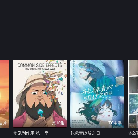
告片
第10集
TC中字
常见副作用 第一季
花绿青绽放之日
淡岛