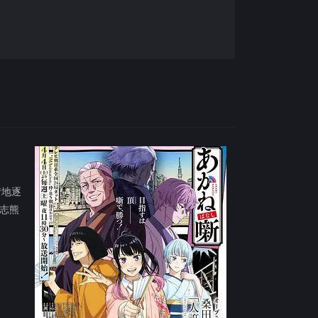
情地逐
志熊