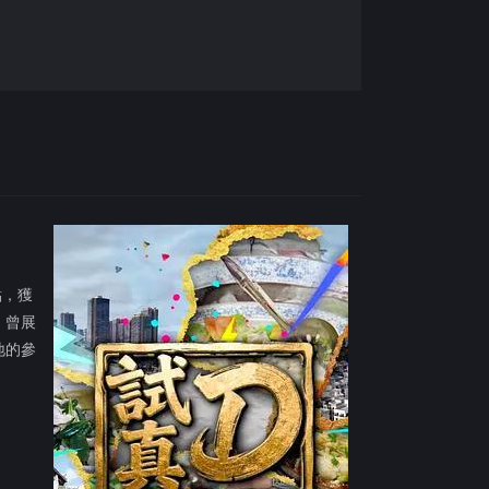
點，獲
、曾展
地的參