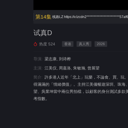
第14集
线路LZ
https://v.lzcdn2***********************57a
试真D
热度
524
香港
真人秀
2026
导演:
梁志康, 刘诗桦
主演:
江美仪, 周嘉洛, 朱敏瀚, 曾展望
简介:
許多港人近年「北上」玩樂，不論食、買、玩
得滿滿的「情緒價值」。主持江美儀暢遊深圳、珠海
望、吳業坤當中兩位男拍檔，以顧客的身分測試多款
考指數。