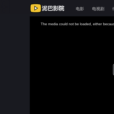
电影
电视剧
This
is
a
The media could not be loaded, either because
modal
window.