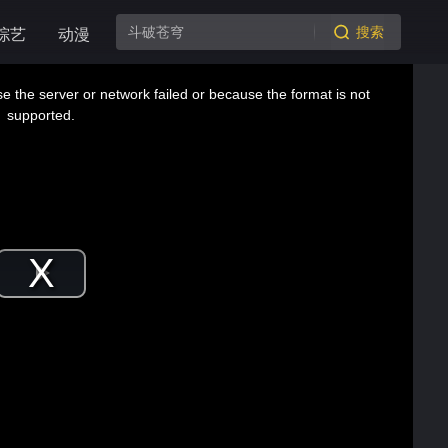
搜索
综艺
动漫
 the server or network failed or because the format is not
supported.
Play
Video