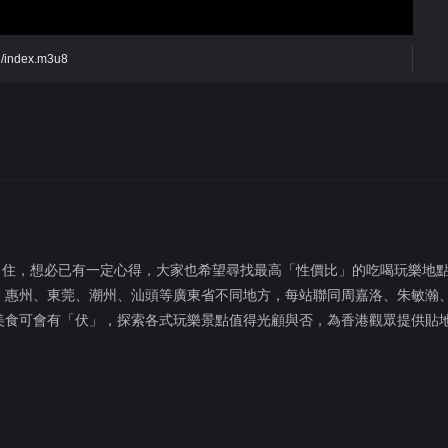
f6/index.m3u8
、住，想必已有一定心得，大家也希望尋找最高「性價比」的吃喝玩樂地
、惠州、東莞、潮州、汕頭等廣東省不同地方，每站聯同周嘉洛、朱敏瀚
美食可會有「伏」，探索各式玩樂景點值得光顧與否，為香港觀眾提供貼