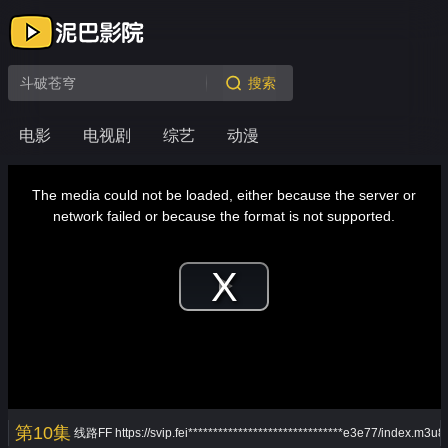
搜索
电影
电视剧
综艺
动漫
This
is
a
The media could not be loaded, either because the server or
modal
window.
network failed or because the format is not supported.
Play
Video
第10集
线路FF
https://svip.fei*******************************e3e77/index.m3u8