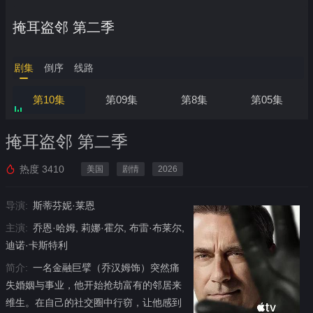
掩耳盗邻 第二季
剧集
倒序
线路
第10集
第09集
第8集
第05集
掩耳盗邻 第二季
热度
3410
美国
剧情
2026
导演:
斯蒂芬妮·莱恩
主演:
乔恩·哈姆, 莉娜·霍尔, 布雷·布莱尔,
迪诺·卡斯特利
简介:
一名金融巨擘（乔汉姆饰）突然痛
失婚姻与事业，他开始抢劫富有的邻居来
维生。在自己的社交圈中行窃，让他感到