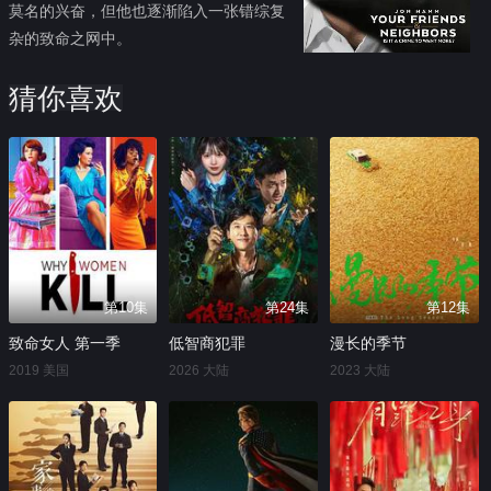
莫名的兴奋，但他也逐渐陷入一张错综复
杂的致命之网中。
猜你喜欢
第10集
第24集
第12集
致命女人 第一季
低智商犯罪
漫长的季节
2019 美国
2026 大陆
2023 大陆