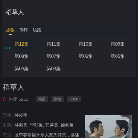
稻草人
剧集
倒序
线路
第12集
第11集
第10集
第09集
第08集
第07集
第06集
第05集
第04集
第03集
稻草人
热度
5261
韩国
剧情
2026
导演:
朴俊宇
主演:
朴海秀, 李熙俊, 郭善英, 徐智蕙
简介:
以李春宰连环杀人案为背景，讲述