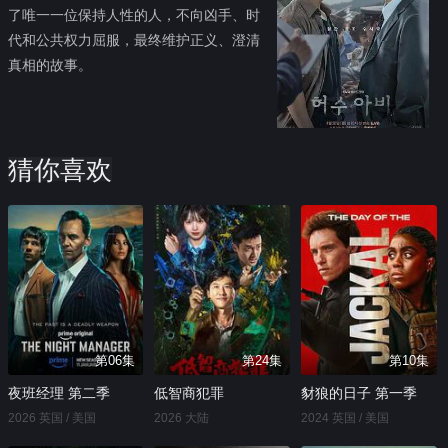
了唯一一位保持人性的人，不向凶手、时
代和公共权力屈服，最终维护正义、澄清
真相的故事。
猜你喜欢
第06集
第24集
第10集
夜班经理 第二季
低智商犯罪
豺狼的日子 第一季
2026 英国 / 美国
2026 大陆
2024 英国 / 美国