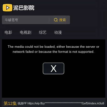
搜索
电影
电视剧
综艺
动漫
This
is
a
The media could not be loaded, either because the server or
modal
window.
network failed or because the format is not supported.
Play
Video
第12集
线路FF
https://vip.ffzy*******************************f1ef5/index.m3u8