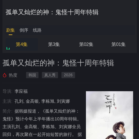
孤单又灿烂的神：鬼怪十周年特辑
剧集
倒序
线路
第4集
第3集
第02集
第01集
孤单又灿烂的神：鬼怪十周年特辑
热度
韩国
真人秀
2026
导演:
李应福
主演:
孔刘, 金高银, 李栋旭, 刘寅娜
简介:
据韩媒报道，《孤单又灿烂的神：
鬼怪》预计今年上半年播出10周年特辑。
主演孔刘、金高银、李栋旭、刘寅娜全员
回归，再次聚在一起开始短暂的旅行。 据