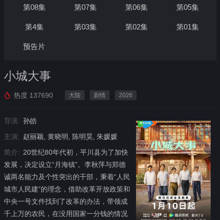
第08集
第07集
第06集
第05集
第4集
第03集
第02集
第01集
预告片
小城大事
热度
137690
大陆
剧情
2026
导演:
孙皓
主演:
赵丽颖, 黄晓明, 陈明昊, 朱媛媛
简介:
20世纪80年代初，平川县为了加快
发展，决定设立“月海镇”。李秋萍与郑德
诚两名能力及个性突出的干部，秉着“人民
城市人民建”的理念，借助改革开放政策和
中央一号文件找到了改革的办法，带领成
千上万的农民，在没用国家一分钱的情况