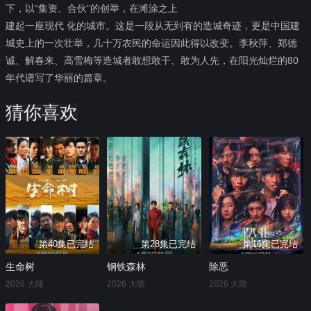
下，以“集资、合伙”的创举，在滩涂之上
建起一座现代 化的城市。这是一段从无到有的造城奇迹，更是中国建
城史上的一次壮举，几十万农民的命运因此得以改变。李秋萍、郑德
诚、解春来、高雪梅等造城者敢想敢干、敢为人先，在阳光灿烂的80
年代谱写了华丽的篇章。
猜你喜欢
第40集已完结
第28集已完结
第16集已完结
生命树
钢铁森林
除恶
2026 大陆
2026 大陆
2026 大陆