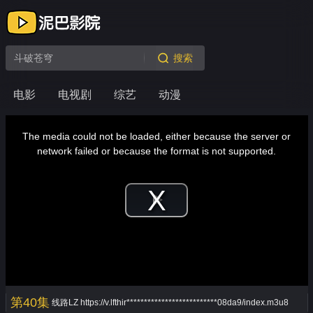
搜索
电影
电视剧
综艺
动漫
This
is
a
The media could not be loaded, either because the server or
modal
window.
network failed or because the format is not supported.
Play
Video
第40集
线路LZ
https://v.lfthir**************************08da9/index.m3u8