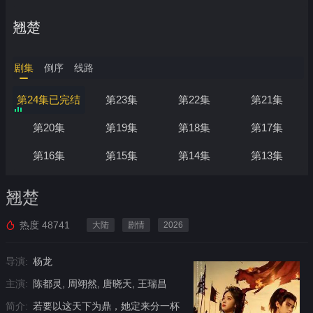
翘楚
剧集
倒序
线路
第24集已完结
第23集
第22集
第21集
第20集
第19集
第18集
第17集
第16集
第15集
第14集
第13集
翘楚
热度
48741
大陆
剧情
2026
导演:
杨龙
主演:
陈都灵, 周翊然, 唐晓天, 王瑞昌
简介:
若要以这天下为鼎，她定来分一杯