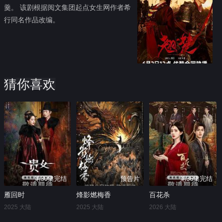
羹。 该剧根据阅文集团起点女生网作者希
行同名作品改编。
猜你喜欢
第30集完结
预告片
第36集完结
雁回时
烽影燃梅香
百花杀
2025 大陆
2025 大陆
2026 大陆