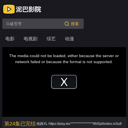
搜索
电影
电视剧
综艺
动漫
This
is
a
The media could not be loaded, either because the server or
modal
window.
network failed or because the format is not supported.
Play
Video
第24集已完结
线路XL
https://play.xlu****************8N5jd/index.m3u8