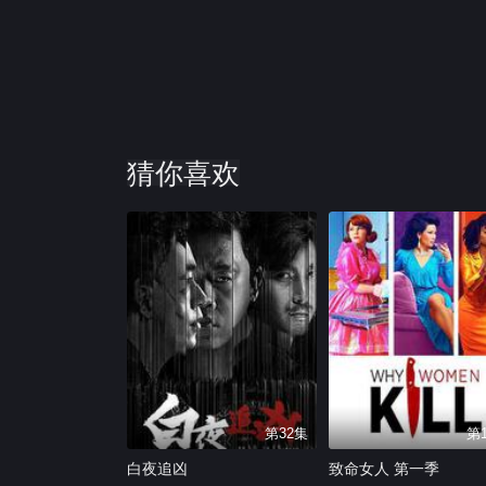
猜你喜欢
第32集
第
白夜追凶
致命女人 第一季