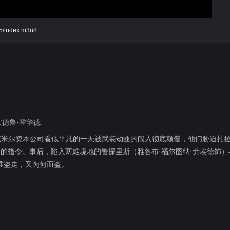
815/index.m3u8
 安德鲁·霍华德
克米尔资本公司看似平凡的一天被武装劫匪的闯入彻底颠覆，他们胁迫扎
们的指令。事后，陷入两难境地的警探里斯（雅各布·福尔图纳·劳埃德饰）
谁盗走，又为何而盗。