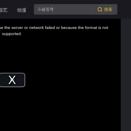
搜索
综艺
动漫
 the server or network failed or because the format is not
supported.
Play
Video