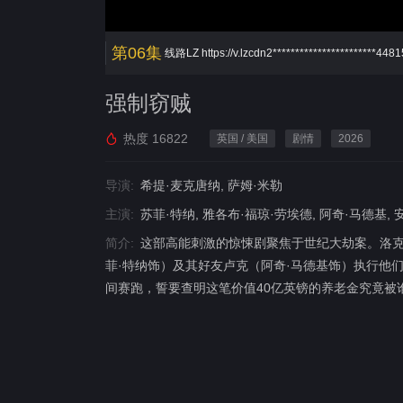
第06集
线路LZ
https://v.lzcdn2***********************44
强制窃贼
热度
16822
英国 / 美国
剧情
2026
导演:
希提·麦克唐纳, 萨姆·米勒
主演:
苏菲·特纳, 雅各布·福琼·劳埃德, 阿奇·马德基,
简介:
这部高能刺激的惊悚剧聚焦于世纪大劫案。洛
菲·特纳饰）及其好友卢克（阿奇·马德基饰）执行他
间赛跑，誓要查明这笔价值40亿英镑的养老金究竟被