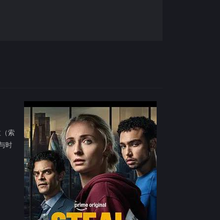
拉（索
与时