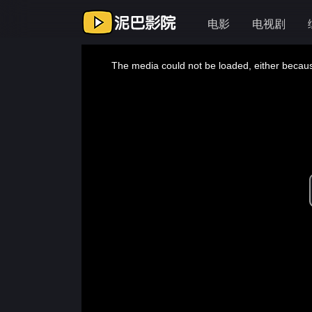
电影
电视剧
This
is
a
The media could not be loaded, either because
modal
window.