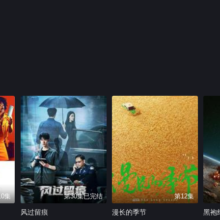
10集
第30集已完结
第12集
风过留痕
漫长的季节
黑袍