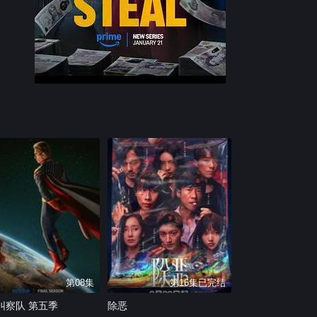
第08集
第16集已完结
纠察队 第五季
除恶