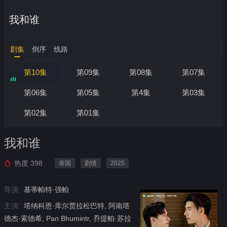
我和谁
剧集
倒序
线路
第10集
第09集
第08集
第07集
第06集
第05集
第4集
第03集
第02集
第01集
我和谁
热度
398
泰国
剧情
2025
导演:
基蒂帕特·强帕
主演:
塔纳科恩·库尔贾拉松巴特, 阿南塔
德杰·索德希, Pan Bhumintr, 乔提帕·苏拉