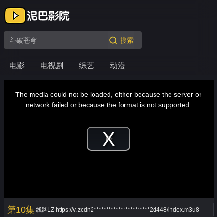
搜索
电影
电视剧
综艺
动漫
This
is
a
The media could not be loaded, either because the server or
modal
window.
network failed or because the format is not supported.
Play
Video
第10集
线路LZ
https://v.lzcdn2***********************2d448/index.m3u8