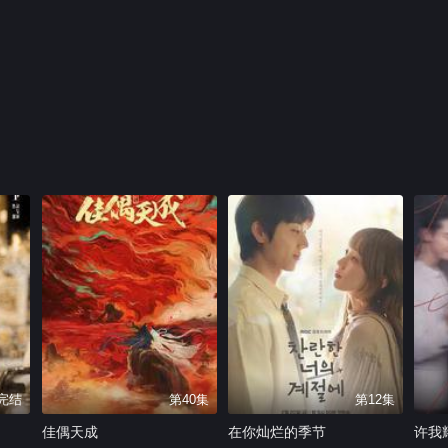
集完结
第40集
第12集
佳偶天成
在你灿烂的季节
许我