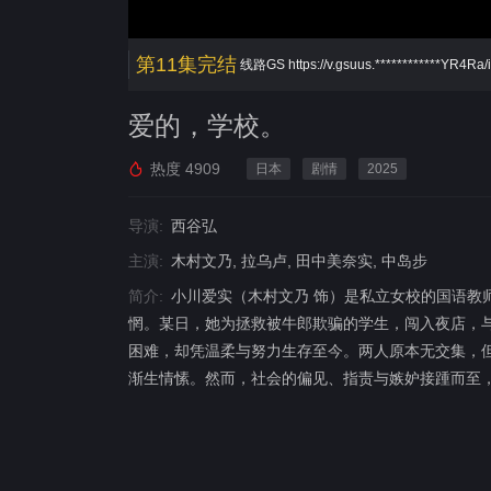
第11集完结
线路GS
https://v.gsuus.************YR4Ra
爱的，学校。
热度
4909
日本
剧情
2025
导演:
西谷弘
主演:
木村文乃, 拉乌卢, 田中美奈实, 中岛步
简介:
小川爱实（木村文乃 饰）是私立女校的国语教
惘。某日，她为拯救被牛郎欺骗的学生，闯入夜店，与牛
困难，却凭温柔与努力生存至今。两人原本无交集，但
渐生情愫。然而，社会的偏见、指责与嫉妒接踵而至