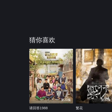
猜你喜欢
第20集
第30
请回答1988
繁花