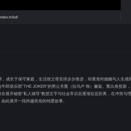
/index.m3u8
师，成长于保守家庭，生活按父母安排步步推进，却逐渐对婚姻与人生感
郎俱乐部“THE JOKER”的男公关熏（拉乌卢 饰）邂逅。熏出身贫困
在展开秘密“私人辅导”教授文字与社会常识后逐渐拉近距离，在冲突与
，由此展开一段跨越世俗的纯爱故事。