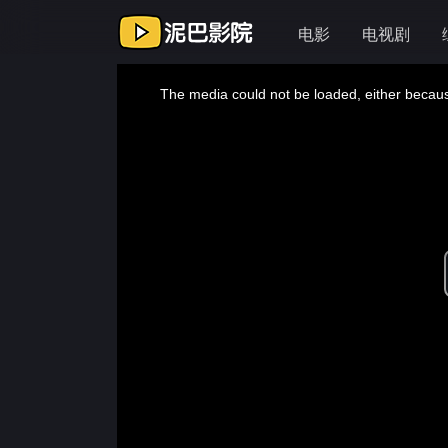
电影
电视剧
This
is
a
The media could not be loaded, either because
modal
window.