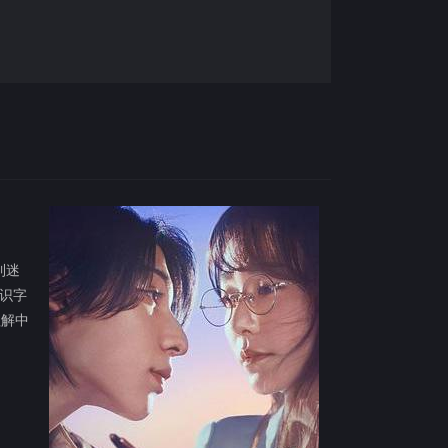
到迷
，识字
理解中