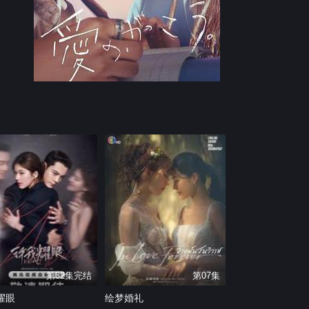
第32集完结
第07集
耀眼
绘梦婚礼