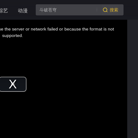
搜索
综艺
动漫
 the server or network failed or because the format is not
supported.
Play
Video