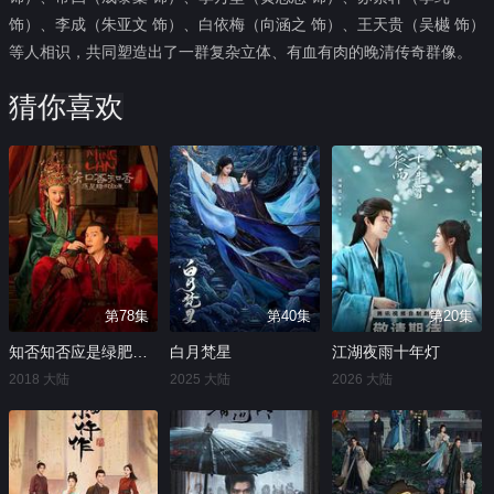
饰）、李成（朱亚文 饰）、白依梅（向涵之 饰）、王天贵（吴樾 饰）
等人相识，共同塑造出了一群复杂立体、有血有肉的晚清传奇群像。
猜你喜欢
第78集
第40集
第20集
知否知否应是绿肥红瘦
白月梵星
江湖夜雨十年灯
2018 大陆
2025 大陆
2026 大陆