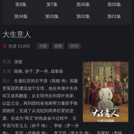
第8集
第7集
第06集
第05集
第04集
第03集
第02集
第01集
大生意人
热度
51000
大陆
剧情
2025
导演:
张挺
主演:
陈晓, 孙千, 罗一舟, 成泰燊
简介:
生逢乱世的古平原（陈晓 饰）因蒙
受冤屈而遭流放宁古塔，他在夹缝中生存
却又逆风翻盘，从文弱书生到茶叶发家、
以盐立业，再到团结各地商帮力量联手救
国救民，完成了从流犯到商界巨擘的逆
袭。在成为“商王”的热血奋斗过程中，古
平原与常玉儿（孙千 饰）、李钦（罗一舟
饰）、常四（成泰燊 饰）、李万堂（黄志忠 饰）、苏紫轩（李纯