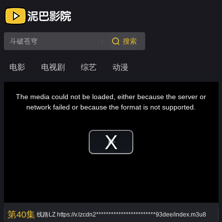
搜索
电影
电视剧
综艺
动漫
This
is
a
The media could not be loaded, either because the server or
modal
window.
network failed or because the format is not supported.
Play
Video
第40集
线路LZ
https://v.lzcdn2************************93dee/index.m3u8