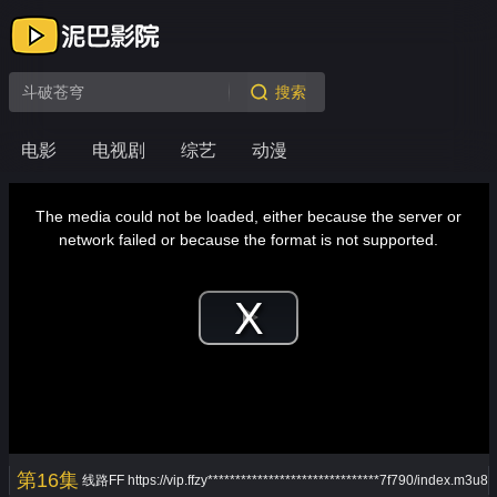
搜索
电影
电视剧
综艺
动漫
This
is
a
The media could not be loaded, either because the server or
modal
window.
network failed or because the format is not supported.
Play
Video
第16集
线路FF
https://vip.ffzy*******************************7f790/index.m3u8