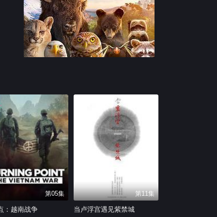
第05集
第11集
点：越南战争
当卢浮宫遇见紫禁城