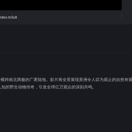
/index.m3u8
一横跨南北两极的广袤陆地。影片将全景展现美洲令人叹为观止的自然奇
人知的野生动物传奇，引发全球亿万观众的深刻共鸣。