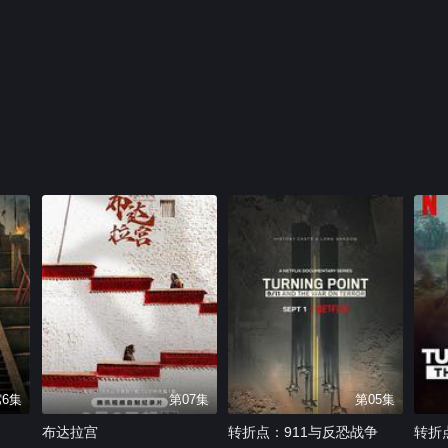
第6集
第07集
第05集
布达拉宫
转折点：911与反恐战争
转折