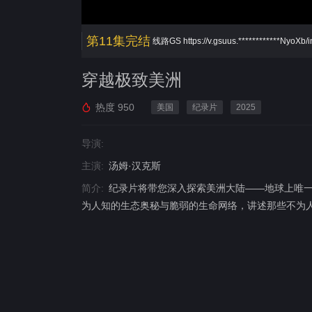
第11集完结
线路GS
https://v.gsuus.************NyoXb
穿越极致美洲
热度
950
美国
纪录片
2025
导演:
主演:
汤姆·汉克斯
简介:
纪录片将带您深入探索美洲大陆——地球上唯
为人知的生态奥秘与脆弱的生命网络，讲述那些不为