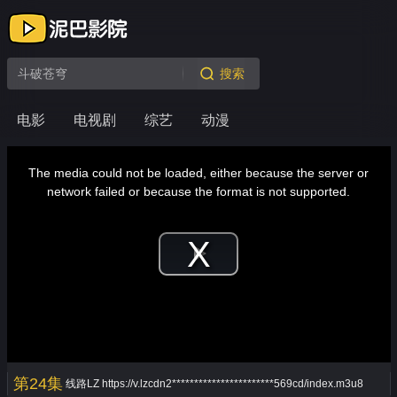
搜索
电影
电视剧
综艺
动漫
This
is
a
The media could not be loaded, either because the server or
modal
window.
network failed or because the format is not supported.
Play
Video
第24集
线路LZ
https://v.lzcdn2***********************569cd/index.m3u8