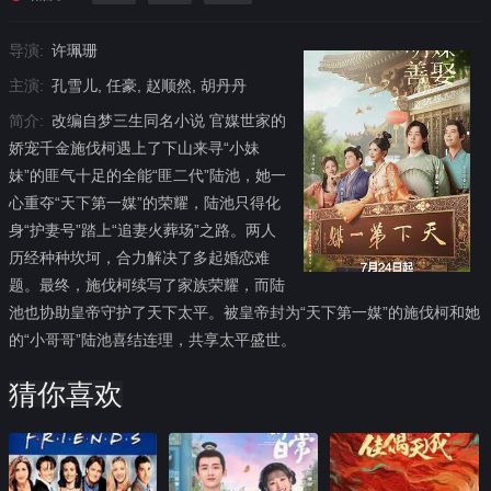
导演:
许珮珊
主演:
孔雪儿, 任豪, 赵顺然, 胡丹丹
简介:
改编自梦三生同名小说 官媒世家的
娇宠千金施伐柯遇上了下山来寻“小妹
妹”的匪气十足的全能“匪二代”陆池，她一
心重夺“天下第一媒”的荣耀，陆池只得化
身“护妻号”踏上“追妻火葬场”之路。两人
历经种种坎坷，合力解决了多起婚恋难
题。最终，施伐柯续写了家族荣耀，而陆
池也协助皇帝守护了天下太平。被皇帝封为“天下第一媒”的施伐柯和她
的“小哥哥”陆池喜结连理，共享太平盛世。
猜你喜欢