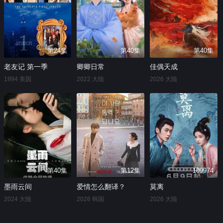
第24集
第40集
第40集
老友记 第一季
卿卿日常
佳偶天成
1994 美国
2022 大陆
2026 大陆
第40集
第12集
109974
墨雨云间
爱情怎么翻译？
莫离
2024 大陆
2026 韩国
2026 大陆