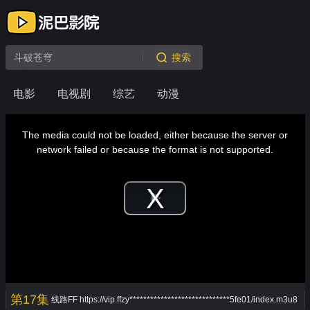
搜索
电影
电视剧
综艺
动漫
This
is
a
The media could not be loaded, either because the server or
modal
window.
network failed or because the format is not supported.
Play
Video
第17集
线路FF
https://vip.ffzy*****************************5fe01/index.m3u8