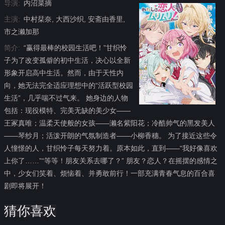
导演:
内沼菜摘
主演:
中村栞奈, 大西沙织, 安斋由香里,
市之濑加那
简介:
“赢得最棒的校园生活吧！”甘织怜
子为了改变孤僻的初中生活，决心以全新
形象开启高中生活。然而，由于天性内
向，她无法完全适应理想中的“活跃型校园
生活”，几乎喘不过气来。 她身边的人物
包括：现役模特、完美无缺的美少女——
王冢真唯；温柔天使般的女孩——濑名紫阳花；冷酷帅气的黑发美人
——琴纱月；活泼开朗的气氛制造者——小柳香穗。 为了接近这些令
人憧憬的人，甘织怜子每天努力着。原本如此，直到——“我好像喜欢
上你了……”“等等！朋友关系去哪了？” 朋友？恋人？在摇摆的感情之
中，少女们笑着、烦恼着、并勇敢前行！一部充满青春气息的百合喜
剧即将展开！
猜你喜欢