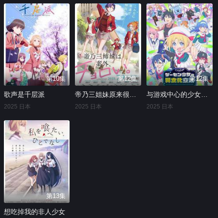
第10集
第12集
第12集
歌声是千层派
帝乃三姐妹原来很好搞定。
与游戏中心的少女异文化交流的故事
2025 日本
2025 日本
2025 日本
第13集
想吃掉我的非人少女