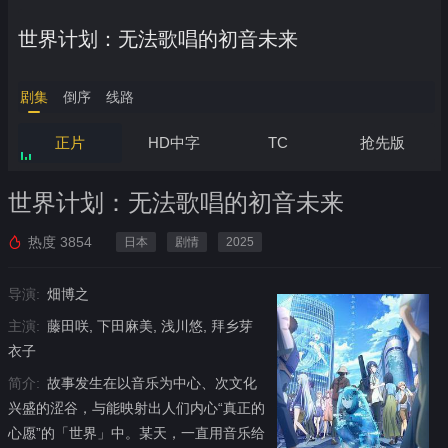
世界计划：无法歌唱的初音未来
剧集
倒序
线路
正片
HD中字
TC
抢先版
世界计划：无法歌唱的初音未来
热度
3854
日本
剧情
2025
导演:
畑博之
主演:
藤田咲, 下田麻美, 浅川悠, 拜乡芽
衣子
简介:
故事发生在以音乐为中心、次文化
兴盛的涩谷，与能映射出人们内心“真正的
心愿”的「世界」中。某天，一直用音乐给