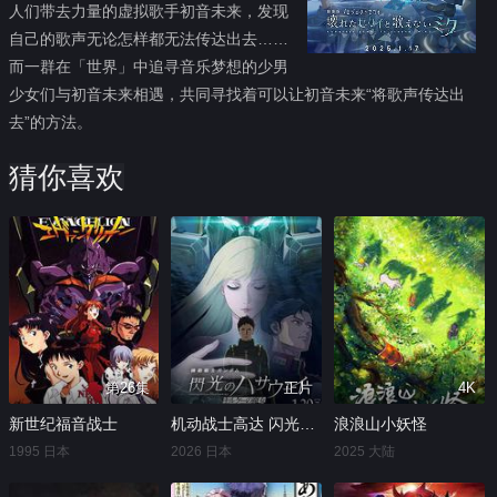
人们带去力量的虚拟歌手初音未来，发现
自己的歌声无论怎样都无法传达出去……
而一群在「世界」中追寻音乐梦想的少男
少女们与初音未来相遇，共同寻找着可以让初音未来“将歌声传达出
去”的方法。
猜你喜欢
第26集
正片
4K
新世纪福音战士
机动战士高达 闪光的哈萨维 喀耳刻的魔女
浪浪山小妖怪
1995 日本
2026 日本
2025 大陆