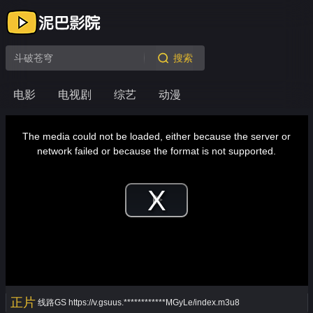
搜索
电影
电视剧
综艺
动漫
This
is
a
The media could not be loaded, either because the server or
modal
window.
network failed or because the format is not supported.
Play
Video
正片
线路GS
https://v.gsuus.************MGyLe/index.m3u8