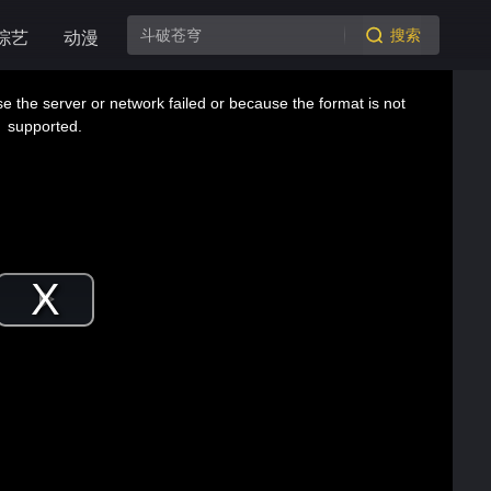
搜索
综艺
动漫
 the server or network failed or because the format is not
supported.
Play
Video