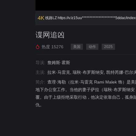
4K
线路LZ
https://v.lz15uu**********************5ddac/ind
谍网追凶
热度
15276
美国
动作
2025
导演:
詹姆斯·霍斯
主演:
拉米·马雷克, 瑞秋·布罗斯纳安, 凯特芮娜·巴尔
简介:
查理·海勒（拉米·马雷克 Rami Malek
地下办公室工作。当他的妻子萨拉（瑞秋·布罗斯纳安 Ra
覆。由于上级拒绝采取行动，他决定依靠自己，孤身
仇。