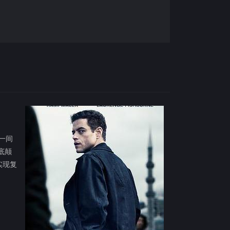
的一间
底颠
实现复