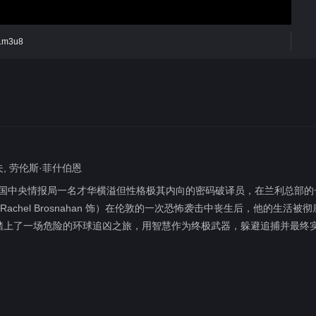
ex.m3u8
夫, 劳伦斯·菲什伯恩
 饰）是美国中央情报局一名才华横溢但性格极其内向的密码破译员，在兰利总部
chel Brosnahan 饰）在伦敦的一次恐怖袭击中丧生后，他的生活被彻
踏上了一场危险的环球追凶之旅，用智慧作为终极武器，躲避追捕并最终