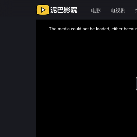
电影
电视剧
This
is
a
The media could not be loaded, either because
modal
window.