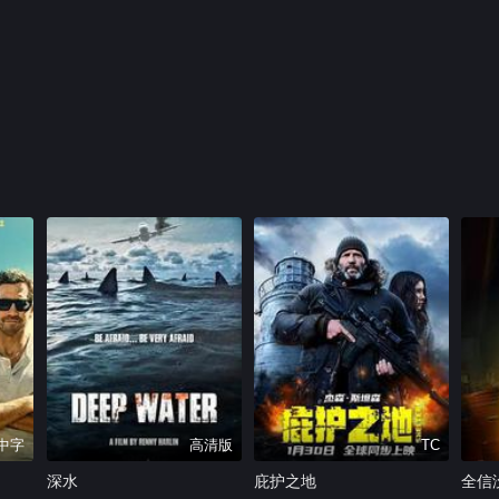
C中字
高清版
TC
深水
庇护之地
全信