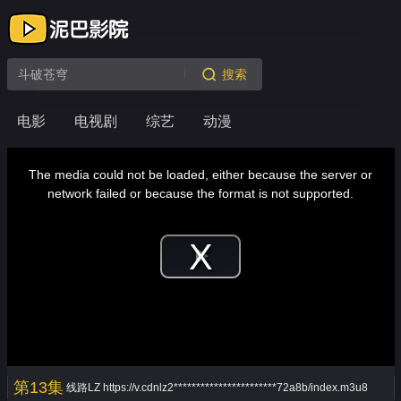
搜索
电影
电视剧
综艺
动漫
This
is
a
The media could not be loaded, either because the server or
modal
window.
network failed or because the format is not supported.
Play
Video
第13集
线路LZ
https://v.cdnlz2***********************72a8b/index.m3u8