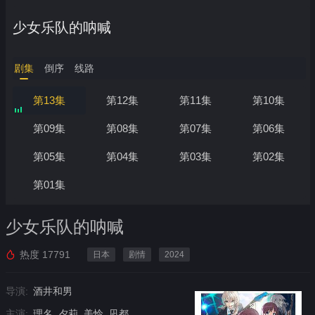
少女乐队的呐喊
剧集
倒序
线路
第13集
第12集
第11集
第10集
第09集
第08集
第07集
第06集
第05集
第04集
第03集
第02集
第01集
少女乐队的呐喊
热度
17791
日本
剧情
2024
导演:
酒井和男
主演:
理名, 夕莉, 美怜, 凪都