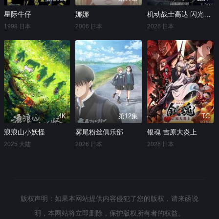
星际牛仔
娜娜
机动战士高达 闪光的哈萨维 喀耳刻的魔女
1998 日本
2006 日本
2026 日本
4K
第12集
TC
浪浪山小妖怪
雾尾粉丝俱乐部
银魂 吉原大炎上
2025 大陆
2026 日本
2026 日本
版权声明：如果本网站提供内容侵犯了您的版权，请来函说
明，本网站将立即删除，保护版权所有者的权益。