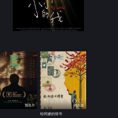
预告片
抢先版
给阿嬷的情书