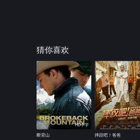
猜你喜欢
HD中字
断背山
摔跤吧！爸爸