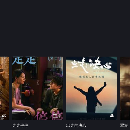
4K
正片
4K
走走停停
出走的决心
翠湖