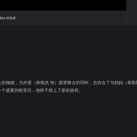
index.m3u8
心的枷锁，为外婆（林晓杰 饰）圆梦舞台的同时，也弥合了与妈妈（蒋勤
一个盛夏的蜕变后，他终于踏上了新的旅程。