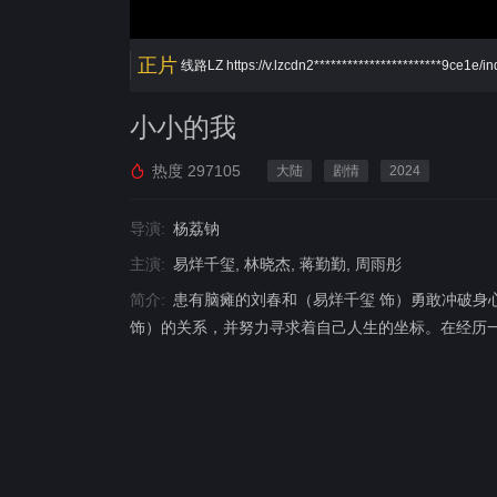
正片
线路LZ
https://v.lzcdn2***********************9ce1e/
小小的我
热度
297105
大陆
剧情
2024
导演:
杨荔钠
主演:
易烊千玺, 林晓杰, 蒋勤勤, 周雨彤
简介:
患有脑瘫的刘春和（易烊千玺 饰）勇敢冲破身
饰）的关系，并努力寻求着自己人生的坐标。在经历