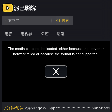
搜索
电影
电视剧
综艺
动漫
This
is
a
The media could not be loaded, either because the server or
modal
window.
network failed or because the format is not supported.
Play
Video
7分钟预告
线路SD
https://v10.qqqr*****************************video/index.