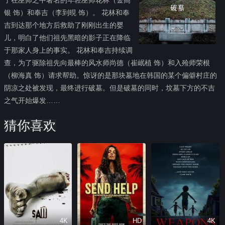
银 饰）和奉吉（李到晛 饰）。 花林和奉
吉到达那个地方后救助了刚刚出生的婴
儿，明白了他们祖先黑暗的影子正在降临
于那家人身上的事实。 花林和奉吉持续调
查，为了驱除祖先向最棒的风水师尚德（崔岷植 饰）和入殓师荣根
（柳海真 饰）请求帮助。惊讶的是那块墓地在韩国的某个偏僻村庄的
阴凉之处被发现，最终进行破墓。但是破墓的同时，坟墓下方的不吉
之气开始爆发……
猜你喜欢
4K
HD
4K