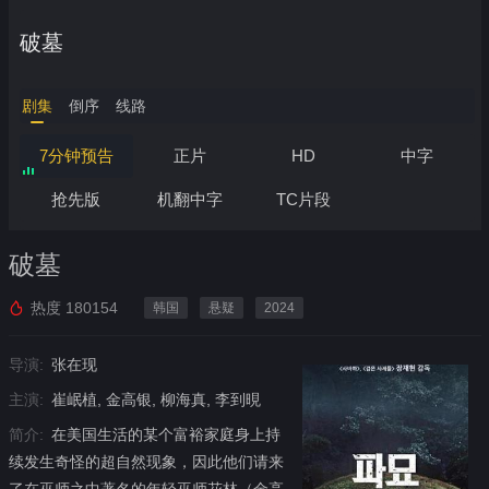
破墓
剧集
倒序
线路
7分钟预告
正片
HD
中字
抢先版
机翻中字
TC片段
破墓
热度
180154
韩国
悬疑
2024
导演:
张在现
主演:
崔岷植, 金高银, 柳海真, 李到晛
简介:
在美国生活的某个富裕家庭身上持
续发生奇怪的超自然现象，因此他们请来
了在巫师之中著名的年轻巫师花林（金高