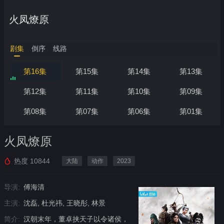
火凤燎原
剧集
倒序
线路
第16集
第15集
第14集
第13集
第12集
第11集
第10集
第09集
第08集
第07集
第06集
第01集
火凤燎原
热度
10844
大陆
动作
2023
导演:
傅海清
主演:
沈磊, 杜光祎, 王晓彤, 林景
简介:
汉朝末年，董卓挟天子以令诸侯，