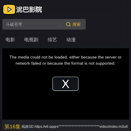
搜索
电影
电视剧
综艺
动漫
This
is
a
The media could not be loaded, either because the server or
modal
window.
network failed or because the format is not supported.
Play
Video
第16集
线路SD
https://v6.qqqrs****************************video/index.m3u8