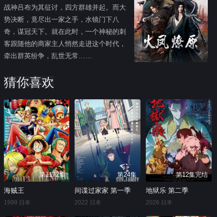
战神吕布为其征讨，四方群雄并起。而大
势决断，竟尽出一家之手，水镜门下八
奇，谋冠天下。就在此时，一个神秘的刺
客跟随他的商家主人悄然走进这个时代，
牵出群英纷争，乱世无常……
猜你喜欢
第1172集
第24集
第12集完结
海贼王
间谍过家家 第一季
地狱乐 第二季
1999 日本
2022 日本
2026 日本