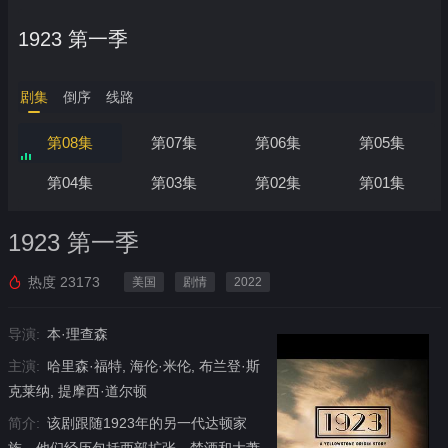
1923 第一季
剧集
倒序
线路
第08集
第07集
第06集
第05集
第04集
第03集
第02集
第01集
1923 第一季
热度
23173
美国
剧情
2022
导演:
本·理查森
主演:
哈里森·福特, 海伦·米伦, 布兰登·斯
克莱纳, 提摩西·道尔顿
简介:
该剧跟随1923年的另一代达顿家
族，他们经历包括西部扩张、禁酒和大萧