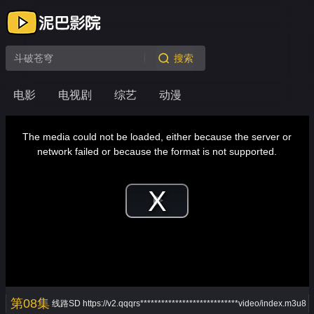
搜索
电影
电视剧
综艺
动漫
This
is
a
The media could not be loaded, either because the server or
modal
window.
network failed or because the format is not supported.
Play
Video
第08集
线路SD
https://v2.qqqrs****************************video/index.m3u8