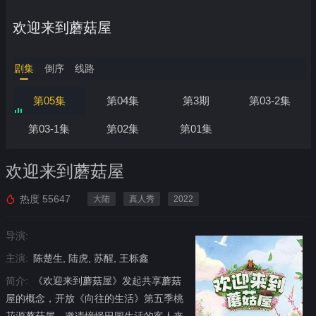
欢迎来到蘑菇屋
剧集
倒序
线路
第05集
第04集
第3期
第03-2集
第03-1集
第02集
第01集
欢迎来到蘑菇屋
热度
55647
大陆
真人秀
2022
导演:
主演:
陈楚生, 陆虎, 苏醒, 王栎鑫
简介:
《欢迎来到蘑菇屋》发起共享蘑菇
屋的概念，开放《向往的生活》第五季桃
花源蘑菇屋，邀请憧憬田园生活的客人来