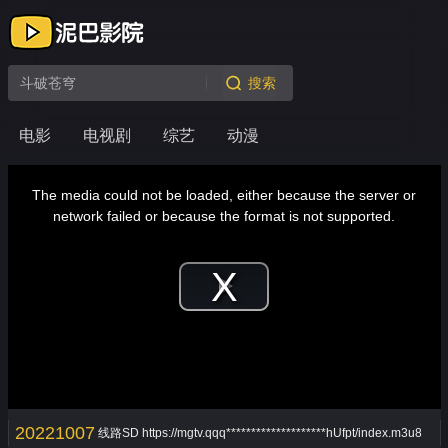
搜索
电影
电视剧
综艺
动漫
This
is
a
The media could not be loaded, either because the server or
modal
window.
network failed or because the format is not supported.
Play
Video
20221007
线路SD
https://mgtv.qqq********************hUfpt/index.m3u8