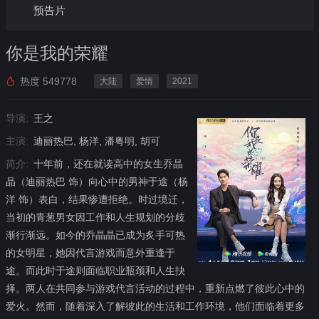
预告片
你是我的荣耀
热度
549778
大陆
爱情
2021
导演:
王之
主演:
迪丽热巴, 杨洋, 潘粤明, 胡可
简介:
十年前，还在就读高中的女生乔晶
晶（迪丽热巴 饰）向心中的男神于途（杨
洋 饰）表白，结果惨遭拒绝。时过境迁，
当初的青葱男女因工作和人生规划的分歧
渐行渐远。如今的乔晶晶已成为炙手可热
的女明星，她因代言游戏而意外重逢于
途。而此时于途则面临职业瓶颈和人生抉
择。两人在共同参与游戏代言活动的过程中，重新点燃了彼此心中的
爱火。然而，随着深入了解彼此的生活和工作环境，他们面临着更多