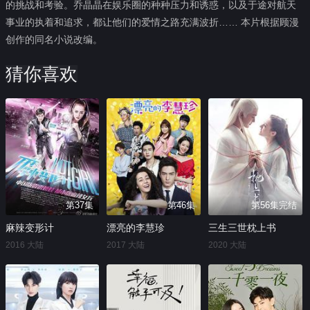
的挑战和考验。乔晶晶在娱乐圈的种种压力和诱惑，以及于途对航天
事业的执着和追求，都让他们的爱情之路充满波折…… 本片根据顾漫
创作的同名小说改编。
猜你喜欢
第37集
第46集
第56集完结
麻辣变形计
漂亮的李慧珍
三生三世枕上书
2016 大陆
2017 大陆
2020 大陆