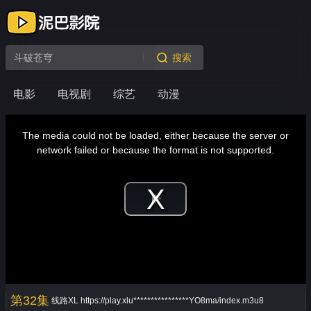
搜索
电影
电视剧
综艺
动漫
This
is
a
The media could not be loaded, either because the server or
modal
window.
network failed or because the format is not supported.
Play
Video
第32集
线路XL
https://play.xlu****************YO8ma/index.m3u8