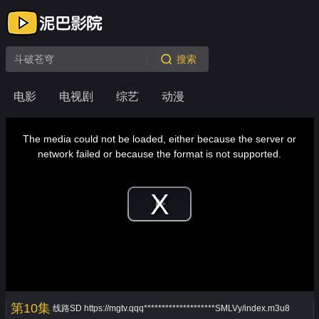
搜索
电影
电视剧
综艺
动漫
This
is
a
The media could not be loaded, either because the server or
modal
window.
network failed or because the format is not supported.
Play
Video
第10集
线路SD
https://mgtv.qqq********************SMLVy/index.m3u8