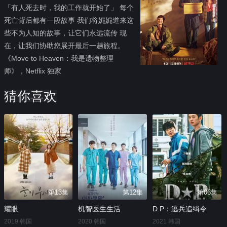
「有人死去时，我的工作就开始了」 每个
死亡背后都有一段故事 我们将娓娓道来这
些不为人知的故事，让它们永远流传 现
在，让我们协助您展开最后一趟旅程。
《Move to Heaven：我是遗物整理
师》，Netflix 独家
猜你喜欢
第13集
第12集
第06集
耀眼
机智医生生活
D.P：逃兵追缉令
2019 韩国
2020 韩国
2021 韩国