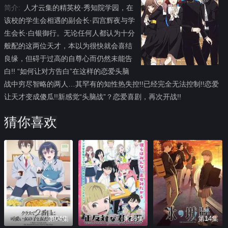
简介:
人才云集的精英校·秀知院学园，在
该校的学生会相遇的副会长·四宫辉夜与学
生会长·白银御行。无论任何人都认为十分
般配的这两位天才，本以为很快就会喜结
良缘，但碍于过高的自尊心而仍然未能告
白!! “如何让对方告白”在这样的恋爱头脑
战中穷尽智略的两人…其罕有的知性热失控!!已经完全无法控制!!恋爱
让天才变成傻瓜!!新感觉“头脑战”？恋爱喜剧，再次开战!!
猜你喜欢
第04集
第16集
第14集