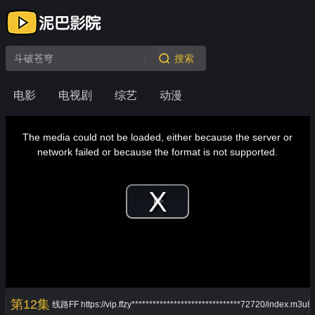
搜索
电影
电视剧
综艺
动漫
This
is
a
The media could not be loaded, either because the server or
modal
window.
network failed or because the format is not supported.
Play
Video
第12集
线路FF
https://vip.ffzy*******************************72720/index.m3u8