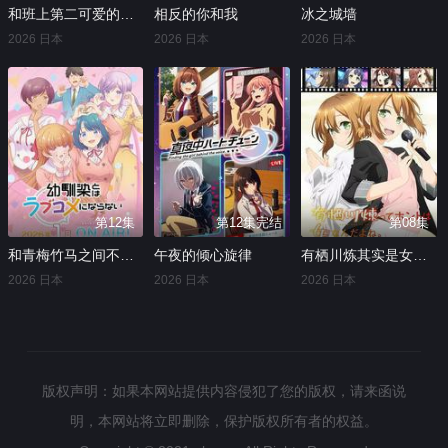
和班上第二可爱的女孩子成为了朋友
相反的你和我
冰之城墙
2026 日本
2026 日本
2026 日本
第12集
第12集完结
第08集
和青梅竹马之间不会有恋爱喜剧
午夜的倾心旋律
有栖川炼其实是女生对吧
2026 日本
2026 日本
2026 日本
版权声明：如果本网站提供内容侵犯了您的版权，请来函说
明，本网站将立即删除，保护版权所有者的权益。