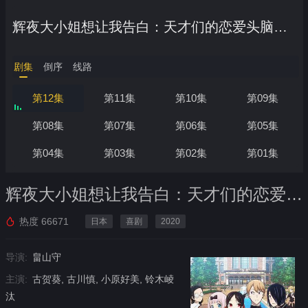
辉夜大小姐想让我告白：天才们的恋爱头脑战 第二季
剧集
倒序
线路
第12集
第11集
第10集
第09集
第08集
第07集
第06集
第05集
第04集
第03集
第02集
第01集
辉夜大小姐想让我告白：天才们的恋爱头脑战 第二季
热度
66671
日本
喜剧
2020
导演:
畠山守
主演:
古贺葵, 古川慎, 小原好美, 铃木崚
汰