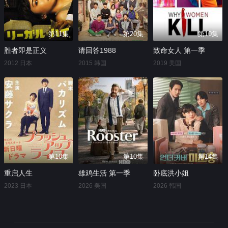
第11集
第20集
第10集
胜者即是正义
请回答1988
致命女人 第一季
2012 日本
2015 韩国
2019 美国
第10集
第10集
第14集
重启人生
雄鸡生活 第一季
卧底洪小姐
2023 日本
2026 美国
2026 韩国