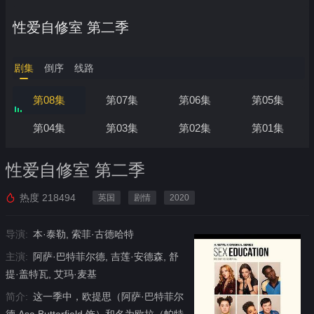
性爱自修室 第二季
剧集
倒序
线路
第08集
第07集
第06集
第05集
第04集
第03集
第02集
第01集
性爱自修室 第二季
热度
218494
英国
剧情
2020
导演:
本·泰勒, 索菲·古德哈特
主演:
阿萨·巴特菲尔德, 吉莲·安德森, 舒
提·盖特瓦, 艾玛·麦基
简介:
这一季中，欧提思（阿萨·巴特菲尔
德 Asa Butterfield 饰）和名为欧拉（帕特