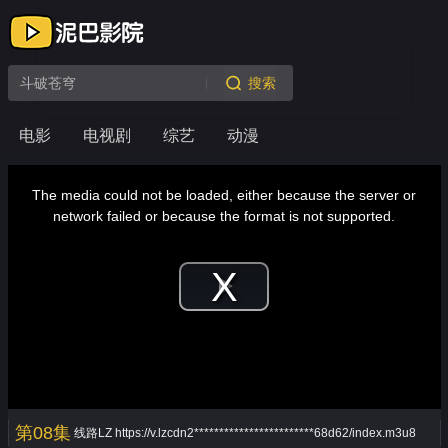
搜索
电影
电视剧
综艺
动漫
This
is
a
The media could not be loaded, either because the server or
modal
window.
network failed or because the format is not supported.
Play
Video
第08集
线路LZ
https://v.lzcdn2************************68d62/index.m3u8