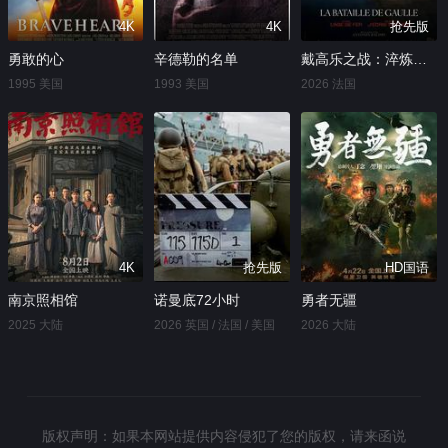
4K
4K
抢先版
勇敢的心
辛德勒的名单
戴高乐之战：淬炼时代
1995 美国
1993 美国
2026 法国
4K
抢先版
HD国语
南京照相馆
诺曼底72小时
勇者无疆
2025 大陆
2026 英国 / 法国 / 美国
2026 大陆
版权声明：如果本网站提供内容侵犯了您的版权，请来函说