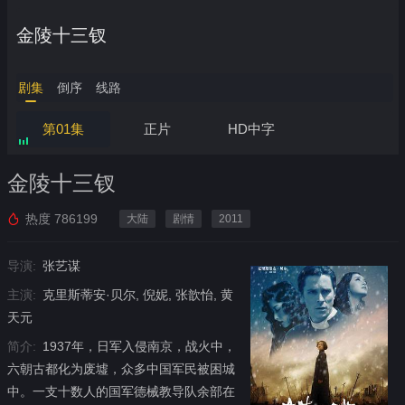
金陵十三钗
剧集
倒序
线路
第01集
正片
HD中字
金陵十三钗
热度
786199
大陆
剧情
2011
导演:
张艺谋
主演:
克里斯蒂安·贝尔, 倪妮, 张歆怡, 黄
天元
简介:
1937年，日军入侵南京，战火中，
六朝古都化为废墟，众多中国军民被困城
中。一支十数人的国军德械教导队余部在