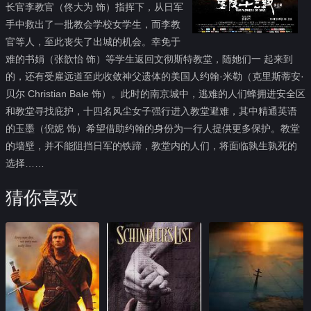
长官李教官（佟大为 饰）指挥下，从日军
手中救出了一批教会学校女学生，而李教
官等人，至此丧失了出城的机会。幸免于
难的书娟（张歆怡 饰）等学生返回文彻斯特教堂，随她们一 起来到
的，还有受雇远道至此收敛神父遗体的美国人约翰·米勒（克里斯蒂安·
贝尔 Christian Bale 饰）。此时的南京城中，逃难的人们蜂拥进安全区
和教堂寻找庇护，十四名风尘女子强行进入教堂避难，其中精通英语
的玉墨（倪妮 饰）希望借助约翰的身份为一行人提供更多保护。教堂
的墙壁，并不能阻挡日军的铁蹄，教堂内的人们，将面临孰生孰死的
选择……
猜你喜欢