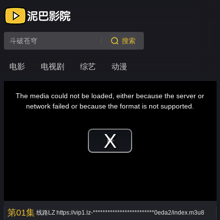
搜索
电影
电视剧
综艺
动漫
This
is
a
The media could not be loaded, either because the server or
modal
window.
network failed or because the format is not supported.
Play
Video
第01集
线路LZ
https://vip1.lz-*************************0eda2/index.m3u8